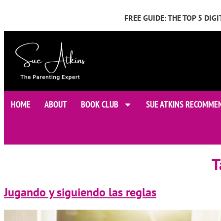
FREE GUIDE: THE TOP 5 DI
HOME
ABOUT
BOOK CLUB
SUE ATKINS RECOMME
T
Jugando y siguiendo las reglas