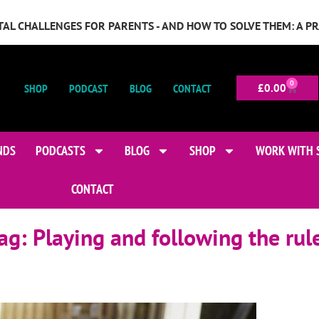
GITAL CHALLENGES FOR PARENTS - AND HOW TO SOLVE THEM: A P
0
SHOP
PODCAST
BLOG
CONTACT
£
0.00
NDS
PODCASTS
BLOG
SHOP
WORK WITH 
CONTACT
ag:
Playing and following the rul