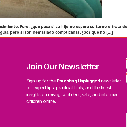
cimiento. Pero, ¿qué pasa si su hijo no espera su turno o trata
eglas, pero si son demasiado complicadas, ¿por qué no […]
Join Our Newsletter
Sign up for the
Parenting Unplugged
newsletter
for expert tips, practical tools, and the latest
insights on raising confident, safe, and informed
children online.